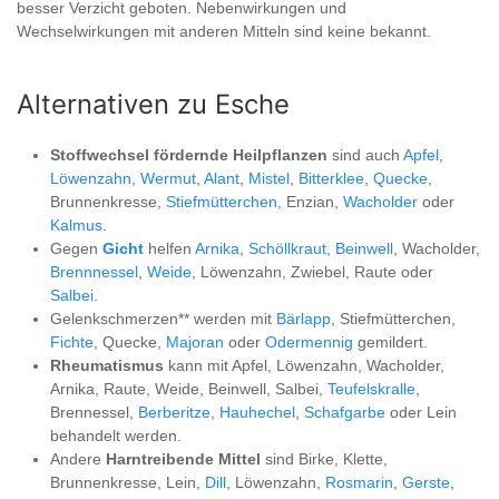
besser Verzicht geboten. Nebenwirkungen und
Wechselwirkungen mit anderen Mitteln sind keine bekannt.
Alternativen zu Esche
Stoffwechsel fördernde Heilpflanzen
sind auch
Apfel
,
Löwenzahn
,
Wermut
,
Alant
,
Mistel
,
Bitterklee
,
Quecke
,
Brunnenkresse,
Stiefmütterchen
, Enzian,
Wacholder
oder
Kalmus
.
Gegen
Gicht
helfen
Arnika
,
Schöllkraut
,
Beinwell
, Wacholder,
Brennnessel
,
Weide
, Löwenzahn, Zwiebel, Raute oder
Salbei
.
Gelenkschmerzen** werden mit
Bärlapp
, Stiefmütterchen,
Fichte
, Quecke,
Majoran
oder
Odermennig
gemildert.
Rheumatismus
kann mit Apfel, Löwenzahn, Wacholder,
Arnika, Raute, Weide, Beinwell, Salbei,
Teufelskralle
,
Brennessel,
Berberitze
,
Hauhechel
,
Schafgarbe
oder Lein
behandelt werden.
Andere
Harntreibende Mittel
sind Birke, Klette,
Brunnenkresse, Lein,
Dill
, Löwenzahn,
Rosmarin
,
Gerste
,