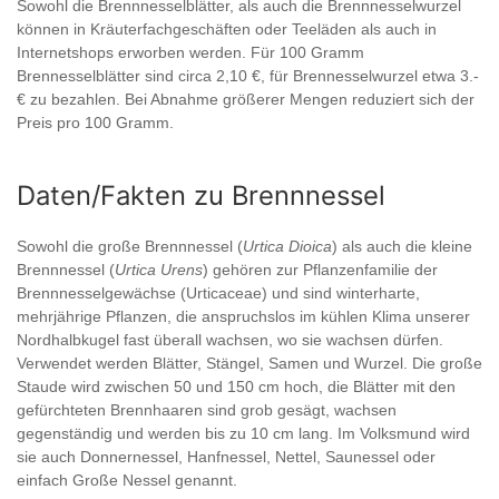
Sowohl die Brennnesselblätter, als auch die Brennnesselwurzel
können in Kräuterfachgeschäften oder Teeläden als auch in
Internetshops erworben werden. Für 100 Gramm
Brennesselblätter sind circa 2,10 €, für Brennesselwurzel etwa 3.-
€ zu bezahlen. Bei Abnahme größerer Mengen reduziert sich der
Preis pro 100 Gramm.
Daten/Fakten zu Brennnessel
Sowohl die große Brennnessel (
Urtica Dioica
) als auch die kleine
Brennnessel (
Urtica Urens
) gehören zur Pflanzenfamilie der
Brennnesselgewächse (Urticaceae) und sind winterharte,
mehrjährige Pflanzen, die anspruchslos im kühlen Klima unserer
Nordhalbkugel fast überall wachsen, wo sie wachsen dürfen.
Verwendet werden Blätter, Stängel, Samen und Wurzel. Die große
Staude wird zwischen 50 und 150 cm hoch, die Blätter mit den
gefürchteten Brennhaaren sind grob gesägt, wachsen
gegenständig und werden bis zu 10 cm lang. Im Volksmund wird
sie auch Donnernessel, Hanfnessel, Nettel, Saunessel oder
einfach Große Nessel genannt.