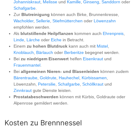
Johanniskraut
,
Melisse
und
Kamille
,
Ginseng
,
Sanddorn
oder
Schafgarbe
.
Zur
Blutreinigung
können auch Birke, Brunnenkresse,
Wacholder
,
Sellerie
,
Stiefmütterchen
oder
Löwenzahn
empfohlen werden.
Als
blutstillende Heilpflanzen
kommen auch
Ehrenpreis
,
Linde
,
Lärche
oder
Eiche
in Betracht.
Einem
zu hohen Blutdruck
kann auch mit
Mistel
,
Knoblauch
,
Bärlauch
oder
Berberitze
begegnet werden.
Bei
zu niedrigem Eisenwert
helfen
Eisenkraut
und
Frauenmantel
.
Bei
allgemeinen Nieren- und Blasenleiden
können zudem
Bärentraube
,
Goldrute
,
Hauhechel
,
Kürbissamen
,
Löwenzahn,
Petersilie
,
Schafgarbe
,
Schöllkraut
und
Zinnkraut
gute Dienste leisten.
Prostatabeschwerden
können mit Kürbis, Goldraute oder
Alpenrose gemildert werden.
Kosten zu Brennnessel