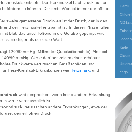
erzmuskels entsteht. Der Herzmuskel baut Druck auf, um
Camu-
e befördern zu können. Der erste Wert ist immer der höhere
Chlorel
Der zweite gemessene Druckwert ist der Druck, der in den
Diätber
rend der Herzmuskel entspannt ist. In dieser Phase füllen
Entspa
 mit Blut, das anschließend in die Gefäße gepumpt wird.
t ist niedriger als der erste Wert.
Jacobso
Kiefer
trägt 120/80 mmHg (Millimeter Quecksilbersäule). Als noch
Qigong
zu 140/90 mmHg. Werte darüber zeigen einen erhöhten
erhöhte Druckwerte verursachen Gefäßschäden und
Unterw
 für Herz-Kreislauf-Erkrankungen wie
Herzinfarkt
und
Yoga
ochdruck
wird gesprochen, wenn keine andere Erkrankung
ruckwerte verantwortlich ist.
thochdruck
verursachen andere Erkrankungen, etwa der
lddrüse, den erhöhten Druck.