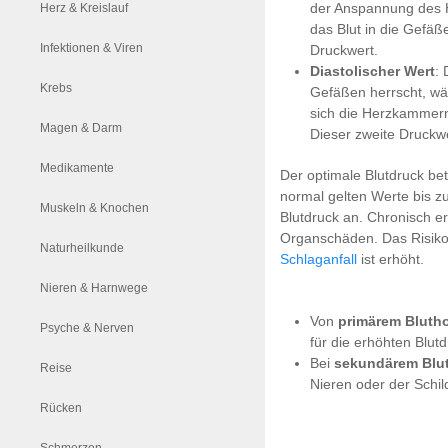
der Anspannung des H
Herz & Kreislauf
das Blut in die Gefäß
Infektionen & Viren
Druckwert.
Diastolischer Wert
: 
Krebs
Gefäßen herrscht, wäh
sich die Herzkammern
Magen & Darm
Dieser zweite Druckwer
Medikamente
Der optimale Blutdruck be
normal gelten Werte bis 
Muskeln & Knochen
Blutdruck an. Chronisch 
Organschäden. Das Risiko
Naturheilkunde
Schlaganfall
ist erhöht.
Nieren & Harnwege
Von
primärem Bluth
Psyche & Nerven
für die erhöhten Blutd
Bei
sekundärem Blu
Reise
Nieren oder der Schi
Rücken