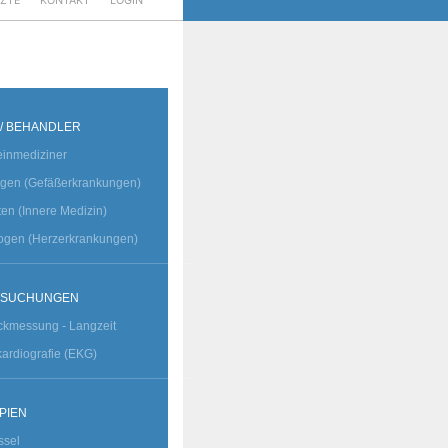
RZTE
KONTAKT
LOGIN
 / BEHANDLER
einmediziner
ogen (Gefäßerkrankungen)
sten (Innere Medizin)
ogen (Herzerkrankungen)
RSUCHUNGEN
ckmessung - Langzeit
kardiografie (EKG)
PIEN
ssel