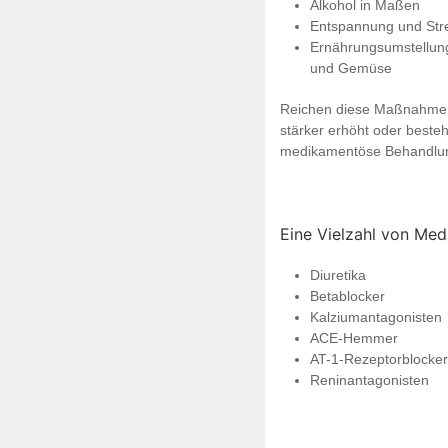
Alkohol in Maßen
Entspannung und Str
Ernährungsumstellung 
und Gemüse
Reichen diese Maßnahmen n
stärker erhöht oder besteh
medikamentöse Behandlun
Eine Vielzahl von Me
Diuretika
Betablocker
Kalziumantagonisten
ACE-Hemmer
AT-1-Rezeptorblocker
Reninantagonisten