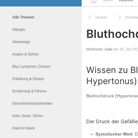
NEWS
LEXIKON
Alle Themen
Lexikon
Krankhe
Bluthoch
Allergie
Atemwege
Hofmann, Julia
am 16. Jan 20
Augen & Sehen
Blut, Lymphen, Drüsen
Wissen zu B
Hypertonus)
Erkältung & Grippe
Ernährung & Fitness
Bluthochdruck (Hypertonie
Geschlechtskrankheiten
Hals, Nase, Ohren
Der Druck der Gefäße
Haut & Haare
Systolischer Wert
: 