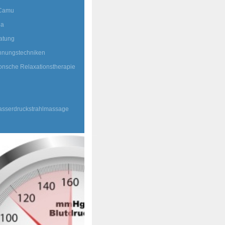
Camu
la
atung
nnungstechniken
nsche Relaxationstherapie
asserdruckstrahlmassage