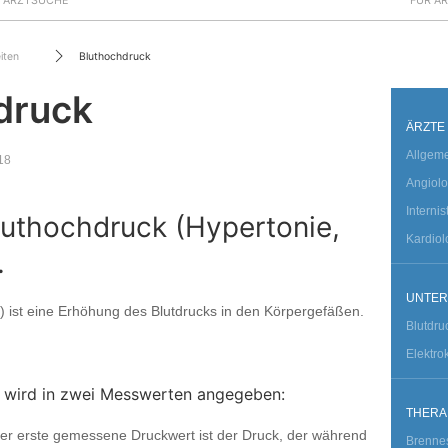
ARZTSUCHE
FÜR Ä
iten
Bluthochdruck
druck
ÄRZTE
Allgem
18
Angiol
Interni
luthochdruck (Hypertonie,
Kardiol
.
UNTE
) ist eine Erhöhung des Blutdrucks in den Körpergefäßen.
Blutdru
Elektro
 wird in zwei Messwerten angegeben:
THERA
Der erste gemessene Druckwert ist der Druck, der während
Brenne