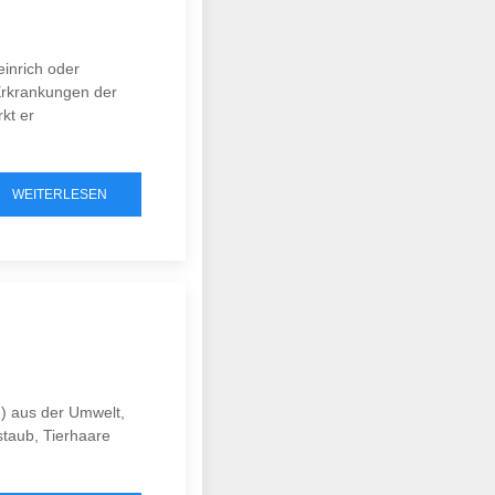
inrich oder
Erkrankungen der
kt er
WEITERLESEN
e) aus der Umwelt,
staub, Tierhaare