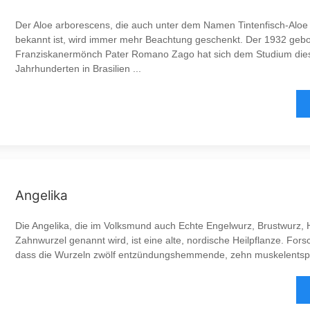
Der Aloe arborescens, die auch unter dem Namen Tintenfisch-Alo
bekannt ist, wird immer mehr Beachtung geschenkt. Der 1932 gebor
Franziskanermönch Pater Romano Zago hat sich dem Studium dies
Jahrhunderten in Brasilien ...
Angelika
Die Angelika, die im Volksmund auch Echte Engelwurz, Brustwurz, H
Zahnwurzel genannt wird, ist eine alte, nordische Heilpflanze. Fo
dass die Wurzeln zwölf entzündungshemmende, zehn muskelentspa