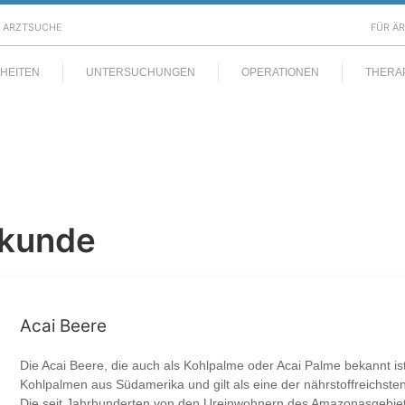
ARZTSUCHE
FÜR Ä
HEITEN
UNTERSUCHUNGEN
OPERATIONEN
THERA
lkunde
Acai Beere
Die Acai Beere, die auch als Kohlpalme oder Acai Palme bekannt ist,
Kohlpalmen aus Südamerika und gilt als eine der nährstoffreichsten
Die seit Jahrhunderten von den Ureinwohnern des Amazonasgebie