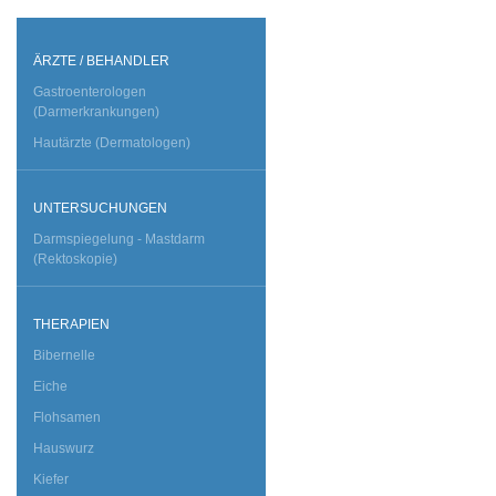
ÄRZTE / BEHANDLER
Gastroenterologen
(Darmerkrankungen)
Hautärzte (Dermatologen)
UNTERSUCHUNGEN
Darmspiegelung - Mastdarm
(Rektoskopie)
THERAPIEN
Bibernelle
Eiche
Flohsamen
Hauswurz
Kiefer