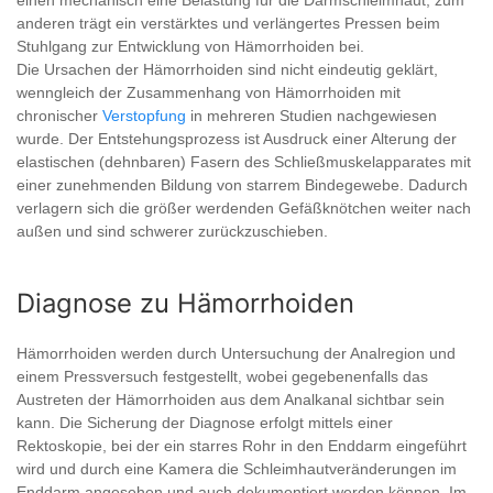
einen mechanisch eine Belastung für die Darmschleimhaut, zum
anderen trägt ein verstärktes und verlängertes Pressen beim
Stuhlgang zur Entwicklung von Hämorrhoiden bei.
Die Ursachen der Hämorrhoiden sind nicht eindeutig geklärt,
wenngleich der Zusammenhang von Hämorrhoiden mit
chronischer
Verstopfung
in mehreren Studien nachgewiesen
wurde. Der Entstehungsprozess ist Ausdruck einer Alterung der
elastischen (dehnbaren) Fasern des Schließmuskelapparates mit
einer zunehmenden Bildung von starrem Bindegewebe. Dadurch
verlagern sich die größer werdenden Gefäßknötchen weiter nach
außen und sind schwerer zurückzuschieben.
Diagnose zu Hämorrhoiden
Hämorrhoiden werden durch Untersuchung der Analregion und
einem Pressversuch festgestellt, wobei gegebenenfalls das
Austreten der Hämorrhoiden aus dem Analkanal sichtbar sein
kann. Die Sicherung der Diagnose erfolgt mittels einer
Rektoskopie, bei der ein starres Rohr in den Enddarm eingeführt
wird und durch eine Kamera die Schleimhautveränderungen im
Enddarm angesehen und auch dokumentiert werden können. Im