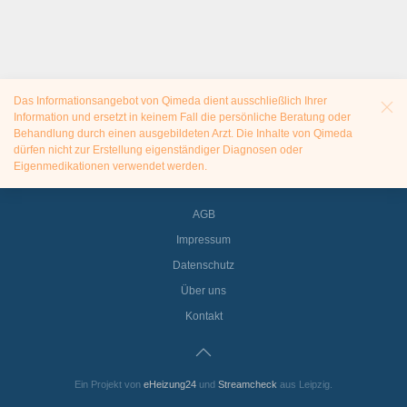
Das Informationsangebot von Qimeda dient ausschließlich Ihrer
Information und ersetzt in keinem Fall die persönliche Beratung oder
Behandlung durch einen ausgebildeten Arzt. Die Inhalte von Qimeda
dürfen nicht zur Erstellung eigenständiger Diagnosen oder
Eigenmedikationen verwendet werden.
AGB
Impressum
Datenschutz
Über uns
Kontakt
Ein Projekt von
eHeizung24
und
Streamcheck
aus Leipzig.