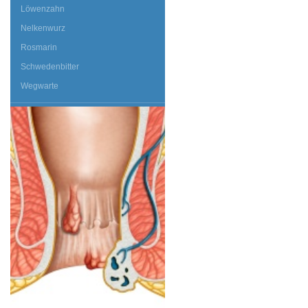
Löwenzahn
Nelkenwurz
Rosmarin
Schwedenbitter
Wegwarte