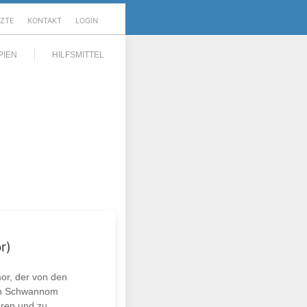
RZTE
KONTAKT
LOGIN
PIEN
HILFSMITTEL
r)
or, der von den
uch Schwannom
hren und zu