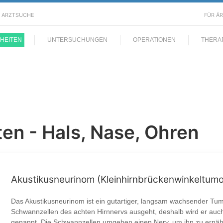
ARZTSUCHE
FÜR Ä
HEITEN
UNTERSUCHUNGEN
OPERATIONEN
THERA
en - Hals, Nase, Ohren
Akustikusneurinom (Kleinhirnbrückenwinkeltumo
Das Akustikusneurinom ist ein gutartiger, langsam wachsender Tum
Schwannzellen des achten Hirnnervs ausgeht, deshalb wird er a
genannt. Die Schwannzellen umgeben einen Nerv, um ihn zu ernä