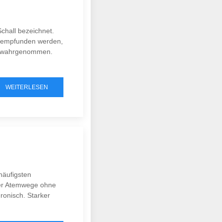
chall bezeichnet.
m empfunden werden,
ut wahrgenommen.
WEITERLESEN
häufigsten
der Atemwege ohne
ronisch. Starker