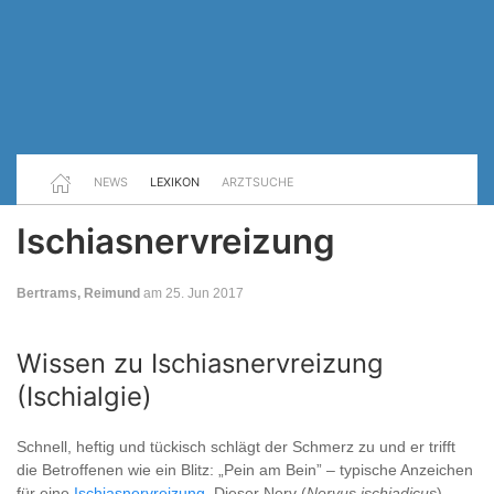
NEWS
LEXIKON
ARZTSUCHE
Ischiasnervreizung
Bertrams, Reimund
am 25. Jun 2017
Wissen zu Ischiasnervreizung
(Ischialgie)
Schnell, heftig und tückisch schlägt der Schmerz zu und er trifft
die Betroffenen wie ein Blitz: „Pein am Bein” – typische Anzeichen
für eine
Ischiasnervreizung
. Dieser Nerv (
Nervus ischiadicus
)