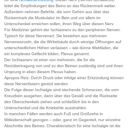
leitet die Empfindungen des Beins an das Rückenmark weiter.
Außerdem nehmen Befehle, die vom Gehirn aus über das
Rückenmark die Muskulatur im Bein und vor allem im
Unterschenkel erreichen sollen, ihren Weg über diesen Nerv.
Für Mediziner gehört der Ischiasnerv zu den peripheren Nerven.
Typisch für diese Nervenart: Sie bestehen aus mehreren
Nervenwurzeln, die die Wirbelsäule durch winzige Öffnungen auf
unterschiedlichen Höhen verlassen – wie dünne Webfäden, die
ein komplexes Geflecht bilden, Plexus genannt.
Der Ischiasnerv ist einer von mehreren, die für die
Reizübertragung von und zu den Beinen zuständig sind und ihren
Ursprung in eben diesem Plexus haben.
Apropos Reiz: Durch Druck oder infolge einer Entzündung können
diese Nervenfasern gereizt werden.
Die Folge dieser Ischialgie sind stechende Schmerzen, die vom
Kreuzbein ausgehen, dann über das Gesäß und die Rückseite
des Oberschenkels ziehen und schließlich bis in den
Unterschenkel und die Kniekehle ausstrahlen.
In manchen Fällen werden auch Fuß und Großzehe in
Mitleidenschaft gezogen – oder, ganz im Gegenteil, nur einzelne
Abschnitte des Beines. Charakteristisch für eine Ischialgie ist die