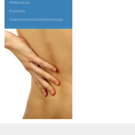
Pfefferminze
Rosmarin
Unterwasserdruckstrahlmassage