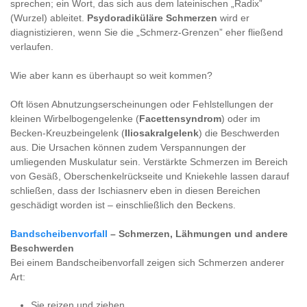
sprechen; ein Wort, das sich aus dem lateinischen „Radix”
(Wurzel) ableitet.
Psydoradiküläre Schmerzen
wird er
diagnistizieren, wenn Sie die „Schmerz-Grenzen” eher fließend
verlaufen.
Wie aber kann es überhaupt so weit kommen?
Oft lösen Abnutzungserscheinungen oder Fehlstellungen der
kleinen Wirbelbogengelenke (
Facettensyndrom
) oder im
Becken-Kreuzbeingelenk (
Iliosakralgelenk
) die Beschwerden
aus. Die Ursachen können zudem Verspannungen der
umliegenden Muskulatur sein. Verstärkte Schmerzen im Bereich
von Gesäß, Oberschenkelrückseite und Kniekehle lassen darauf
schließen, dass der Ischiasnerv eben in diesen Bereichen
geschädigt worden ist – einschließlich den Beckens.
Bandscheibenvorfall
– Schmerzen, Lähmungen und andere
Beschwerden
Bei einem Bandscheibenvorfall zeigen sich Schmerzen anderer
Art:
Sie reizen und ziehen