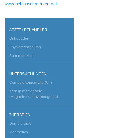
www.ischiasschmerzen.net
ÄRZTE / BEHANDLER
Orthopäden
Physiotherapeuten
Sportmediziner
UNTERSUCHUNGEN
Computertomografie (CT)
Kernspintomografie
(Magnetresonanztomografie)
THERAPIEN
Dorntherapie
Meerrettich