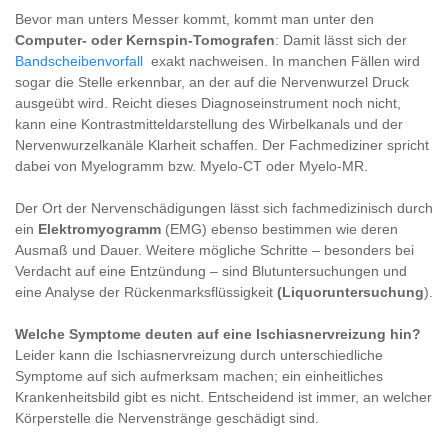
Bevor man unters Messer kommt, kommt man unter den
Computer- oder Kernspin-Tomografen
: Damit lässt sich der
Bandscheibenvorfall
exakt nachweisen. In manchen Fällen wird
sogar die Stelle erkennbar, an der auf die Nervenwurzel Druck
ausgeübt wird. Reicht dieses Diagnoseinstrument noch nicht,
kann eine Kontrastmitteldarstellung des Wirbelkanals und der
Nervenwurzelkanäle Klarheit schaffen. Der Fachmediziner spricht
dabei von Myelogramm bzw. Myelo-CT oder Myelo-MR.
Der Ort der Nervenschädigungen lässt sich fachmedizinisch durch
ein
Elektromyogramm
(EMG) ebenso bestimmen wie deren
Ausmaß und Dauer. Weitere mögliche Schritte – besonders bei
Verdacht auf eine Entzündung – sind Blutuntersuchungen und
eine Analyse der Rückenmarksflüssigkeit
(Liquoruntersuchung
).
Welche Symptome deuten auf eine Ischiasnervreizung hin?
Leider kann die Ischiasnervreizung durch unterschiedliche
Symptome auf sich aufmerksam machen; ein einheitliches
Krankenheitsbild gibt es nicht. Entscheidend ist immer, an welcher
Körperstelle die Nervenstränge geschädigt sind.