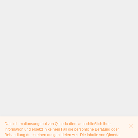
Das Informationsangebot von Qimeda dient ausschließlich Ihrer
Information und ersetzt in keinem Fall die persönliche Beratung oder
Behandlung durch einen ausgebildeten Arzt. Die Inhalte von Qimeda