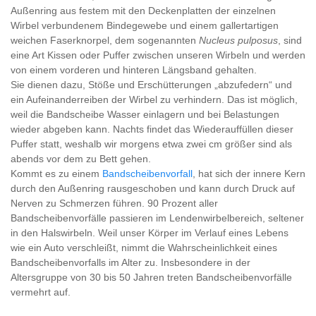
Außenring aus festem mit den Deckenplatten der einzelnen
Wirbel verbundenem Bindegewebe und einem gallertartigen
weichen Faserknorpel, dem sogenannten
Nucleus pulposus
, sind
eine Art Kissen oder Puffer zwischen unseren Wirbeln und werden
von einem vorderen und hinteren Längsband gehalten.
Sie dienen dazu, Stöße und Erschütterungen „abzufedern“ und
ein Aufeinanderreiben der Wirbel zu verhindern. Das ist möglich,
weil die Bandscheibe Wasser einlagern und bei Belastungen
wieder abgeben kann. Nachts findet das Wiederauffüllen dieser
Puffer statt, weshalb wir morgens etwa zwei cm größer sind als
abends vor dem zu Bett gehen.
Kommt es zu einem
Bandscheibenvorfall
, hat sich der innere Kern
durch den Außenring rausgeschoben und kann durch Druck auf
Nerven zu Schmerzen führen. 90 Prozent aller
Bandscheibenvorfälle passieren im Lendenwirbelbereich, seltener
in den Halswirbeln. Weil unser Körper im Verlauf eines Lebens
wie ein Auto verschleißt, nimmt die Wahrscheinlichkeit eines
Bandscheibenvorfalls im Alter zu. Insbesondere in der
Altersgruppe von 30 bis 50 Jahren treten Bandscheibenvorfälle
vermehrt auf.