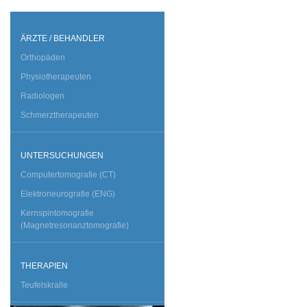
ÄRZTE / BEHANDLER
Orthopäden
Physiotherapeuten
Radiologen
Schmerztherapeuten
UNTERSUCHUNGEN
Computertomografie (CT)
Elektroneurografie (ENG)
Kernspintomografie
(Magnetresonanztomografie)
THERAPIEN
Teufelskralle