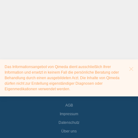
Das Informationsangebot von Qimeda dient ausschließlich Ihrer
Information und ersetzt in keinem Fall die persönliche Beratung oder
Behandlung durch einen ausgebildeten Arzt. Die Inhalte von Qimeda
dürfen nicht zur Erstellung eigenständiger Diagnosen oder
Eigenmedikationen verwendet werden.
AGB
Impressum
Datenschutz
Über uns