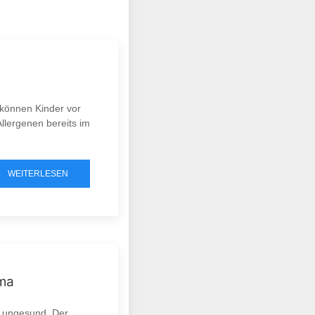
 können Kinder vor
Allergenen bereits im
WEITERLESEN
hma
en ungesund. Der