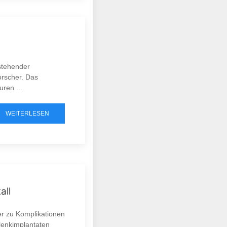
estehender
orscher. Das
ren ...
WEITERLESEN
all
r zu Komplikationen
lenkimplantaten