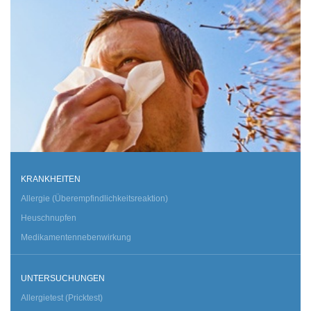
KRANKHEITEN
Allergie (Überempfindlichkeitsreaktion)
Heuschnupfen
Medikamentennebenwirkung
UNTERSUCHUNGEN
Allergietest (Pricktest)