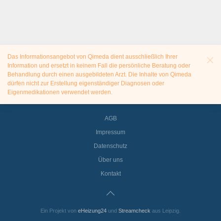
Das Informationsangebot von Qimeda dient ausschließlich Ihrer
Information und ersetzt in keinem Fall die persönliche Beratung oder
Behandlung durch einen ausgebildeten Arzt. Die Inhalte von Qimeda
dürfen nicht zur Erstellung eigenständiger Diagnosen oder
Eigenmedikationen verwendet werden.
AGB
Impressum
Datenschutz
Über uns
Kontakt
Ein Projekt von
eHeizung24
und
Streamcheck
aus Leipzig.