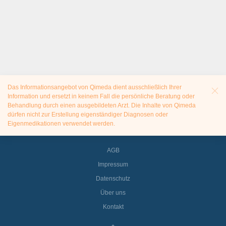
Das Informationsangebot von Qimeda dient ausschließlich Ihrer
Information und ersetzt in keinem Fall die persönliche Beratung oder
Behandlung durch einen ausgebildeten Arzt. Die Inhalte von Qimeda
dürfen nicht zur Erstellung eigenständiger Diagnosen oder
Eigenmedikationen verwendet werden.
AGB
Impressum
Datenschutz
Über uns
Kontakt