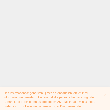
Das Informationsangebot von Qimeda dient ausschließlich Ihrer
Information und ersetzt in keinem Fall die persönliche Beratung oder
Behandlung durch einen ausgebildeten Arzt. Die Inhalte von Qimeda
dürfen nicht zur Erstellung eigenständiger Diagnosen oder