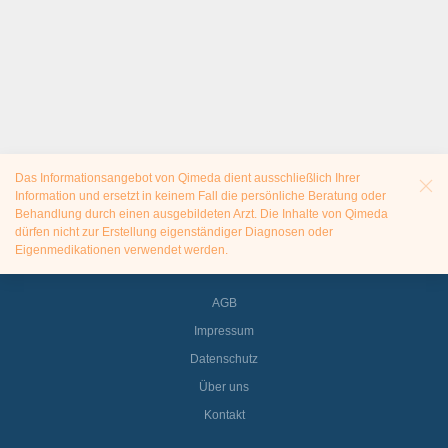
Das Informationsangebot von Qimeda dient ausschließlich Ihrer
Information und ersetzt in keinem Fall die persönliche Beratung oder
Behandlung durch einen ausgebildeten Arzt. Die Inhalte von Qimeda
dürfen nicht zur Erstellung eigenständiger Diagnosen oder
Eigenmedikationen verwendet werden.
AGB
Impressum
Datenschutz
Über uns
Kontakt