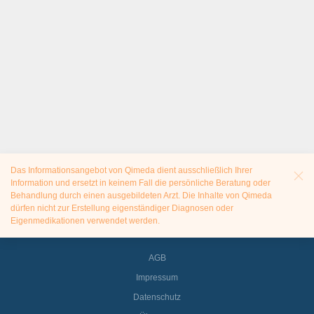
Das Informationsangebot von Qimeda dient ausschließlich Ihrer
Information und ersetzt in keinem Fall die persönliche Beratung oder
Behandlung durch einen ausgebildeten Arzt. Die Inhalte von Qimeda
dürfen nicht zur Erstellung eigenständiger Diagnosen oder
Eigenmedikationen verwendet werden.
AGB
Impressum
Datenschutz