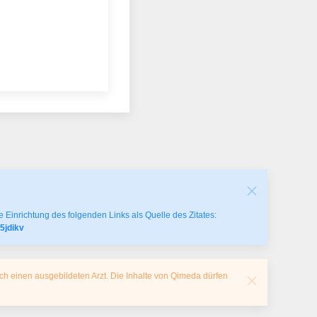
 Einrichtung des folgenden Links als Quelle des Zitates:
5jdikv
ch einen ausgebildeten Arzt. Die Inhalte von Qimeda dürfen