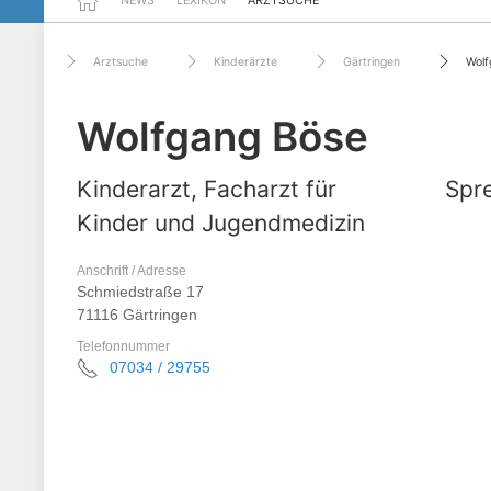
NEWS
LEXIKON
ARZTSUCHE
Arztsuche
Kinderärzte
Gärtringen
Wolf
Wolfgang Böse
Kinderarzt, Facharzt für
Spre
Kinder und Jugendmedizin
Anschrift / Adresse
Schmiedstraße 17
71116 Gärtringen
Telefonnummer
07034 / 29755