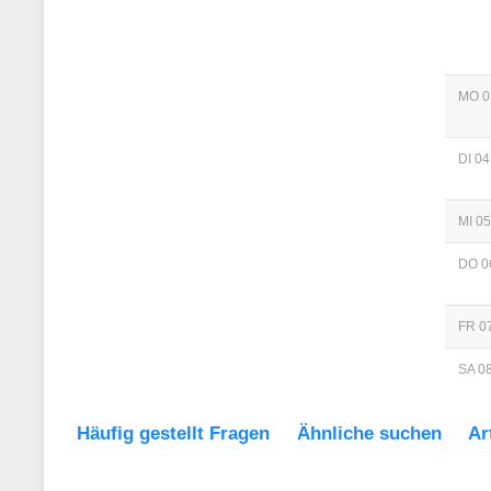
MO 0
DI 04
MI 05
DO 0
FR 07
SA 08
Häufig gestellt Fragen
Ähnliche suchen
Ar