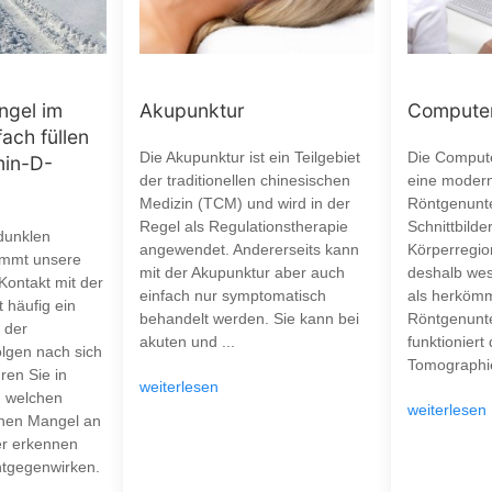
ngel im
Akupunktur
Computer
fach füllen
Die Akupunktur ist ein Teilgebiet
Die Compute
min-D-
der traditionellen chinesischen
eine moder
Medizin (TCM) und wird in der
Röntgenunt
Regel als Regulationstherapie
Schnittbilde
dunklen
angewendet. Andererseits kann
Körperregion
mmt unsere
mit der Akupunktur aber auch
deshalb wes
 Kontakt mit der
einfach nur symptomatisch
als herkömm
 häufig ein
behandelt werden. Sie kann bei
Röntgenunt
 der
akuten und ...
funktioniert
olgen nach sich
Tomographie
ren Sie in
weiterlesen
n welchen
weiterlesen
nen Mangel an
er erkennen
ntgegenwirken.