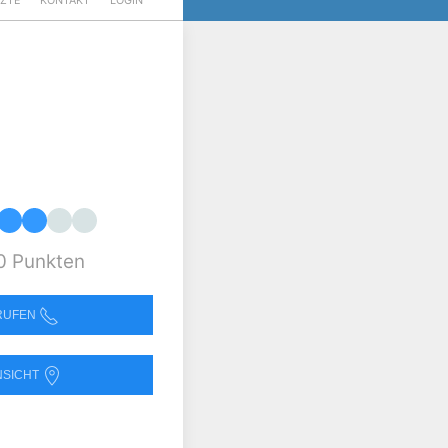
RZTE
KONTAKT
LOGIN
0 Punkten
NRUFEN
NSICHT