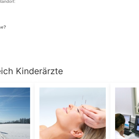
tandort:
se
?
eich
Kinderärzte