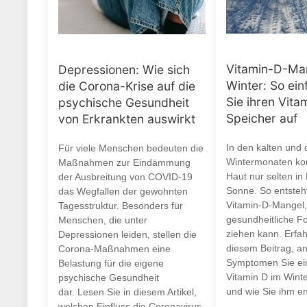
Vitamin-D-Ma
Depressionen: Wie sich
Winter: So ein
die Corona-Krise auf die
Sie ihren Vita
psychische Gesundheit
Speicher auf
von Erkrankten auswirkt
In den kalten und 
Für viele Menschen bedeuten die
Wintermonaten ko
Maßnahmen zur Eindämmung
Haut nur selten in
der Ausbreitung von COVID-19
Sonne. So entsteht
das Wegfallen der gewohnten
Vitamin-D-Mangel,
Tagesstruktur. Besonders für
gesundheitliche F
Menschen, die unter
ziehen kann. Erfah
Depressionen leiden, stellen die
diesem Beitrag, a
Corona-Maßnahmen eine
Symptomen Sie ei
Belastung für die eigene
Vitamin D im Wint
psychische Gesundheit
und wie Sie ihm e
dar. Lesen Sie in diesem Artikel,
welchen Einfluss die Coronavirus-