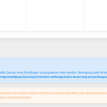
elle Zwecke ohne Rückfragen auszugsweise zitiert werden. Bedingung dafür ist die
tringen/wolfgang-boese/sprechzeiten-oeffnungszeiten-bewertung-praxis/fawgzx
ormation und ersetzt in keinem Fall die persönliche Beratung oder Behandlung dur
tionen verwendet werden.