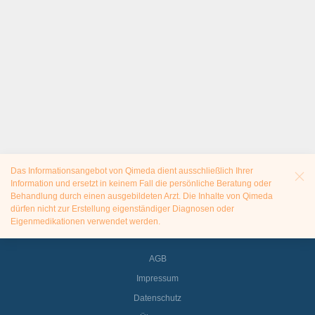
Das Informationsangebot von Qimeda dient ausschließlich Ihrer
Information und ersetzt in keinem Fall die persönliche Beratung oder
Behandlung durch einen ausgebildeten Arzt. Die Inhalte von Qimeda
dürfen nicht zur Erstellung eigenständiger Diagnosen oder
Eigenmedikationen verwendet werden.
AGB
Impressum
Datenschutz