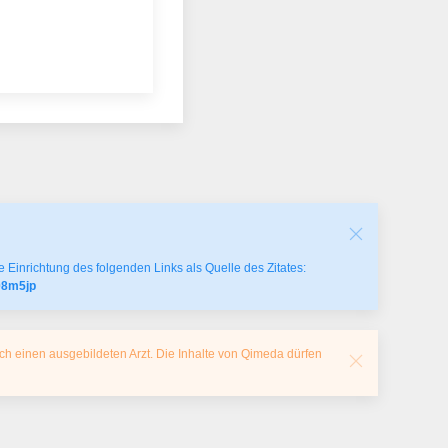
 Einrichtung des folgenden Links als Quelle des Zitates:
r08m5jp
ch einen ausgebildeten Arzt. Die Inhalte von Qimeda dürfen