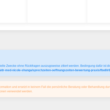
elle Zwecke ohne Rückfragen auszugsweise zitiert werden. Bedingung dafür ist die
in/dr-med-nicole-shunga/sprechzeiten-oeffnungszeiten-bewertung-praxis/fbo8l
ormation und ersetzt in keinem Fall die persönliche Beratung oder Behandlung dur
tionen verwendet werden.