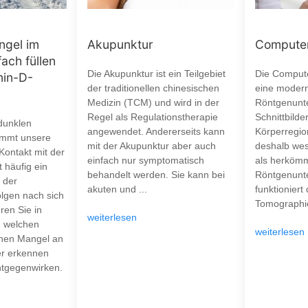
ngel im
Akupunktur
Computer
fach füllen
Die Akupunktur ist ein Teilgebiet
Die Compute
min-D-
der traditionellen chinesischen
eine moder
Medizin (TCM) und wird in der
Röntgenunt
Regel als Regulationstherapie
Schnittbilde
dunklen
angewendet. Andererseits kann
Körperregion
mmt unsere
mit der Akupunktur aber auch
deshalb wes
 Kontakt mit der
einfach nur symptomatisch
als herkömm
 häufig ein
behandelt werden. Sie kann bei
Röntgenunt
 der
akuten und ...
funktioniert
olgen nach sich
Tomographie
ren Sie in
weiterlesen
n welchen
weiterlesen
nen Mangel an
er erkennen
ntgegenwirken.