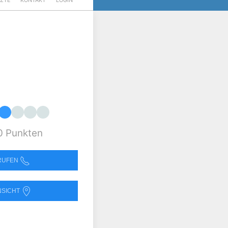
RZTE
KONTAKT
LOGIN
0 Punkten
NRUFEN
NSICHT