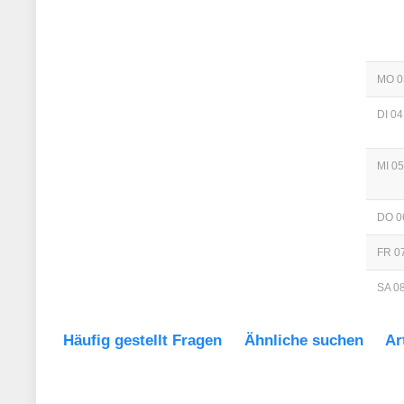
MO 0
DI 04
MI 05
DO 0
FR 07
SA 08
Häufig gestellt Fragen
Ähnliche suchen
Ar