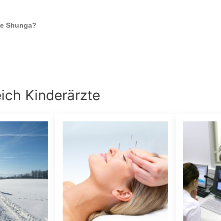
le Shunga
?
eich
Kinderärzte