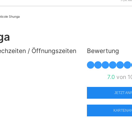
FÜR Ä
Nicole Shunga
ga
chzeiten / Öffnungszeiten
Bewertung
7.0
von 1
JETZT A
KARTENA