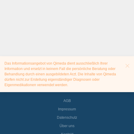
Das Informationsangebot von Qimeda dient ausschließlich Ihrer
Information und ersetzt in keinem Fall die persönliche Beratung oder
Behandlung durch einen ausgebildeten Arzt. Die Inhalte von Qimeda
dürfen nicht zur Erstellung eigenständiger Diagnosen oder
Eigenmedikationen verwendet werden.
AGB
Impressum
Datenschutz
Über uns