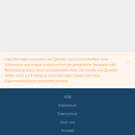
Das Informationsangebot von Qimeda dient ausschließlich Ihrer
Information und ersetzt in keinem Fall die persönliche Beratung oder
Behandlung durch einen ausgebildeten Arzt. Die Inhalte von Qimeda
dürfen nicht zur Erstellung eigenständiger Diagnosen oder
Eigenmedikationen verwendet werden.
AGB
Impressum
Datenschutz
Über uns
Kontakt