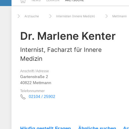
NEWS
LEXIKON
ARZTSUCHE
Arztsuche
Internisten (Innere Medizin)
Mettmann
Dr. Marlene Kenter
Internist, Facharzt für Innere
Medizin
Anschrift / Adresse
Gartenstraße 2
40822 Mettmann
Telefonnummer
02104 / 25902
Häufig gestellt Fragen
Ähnliche suchen
Ar