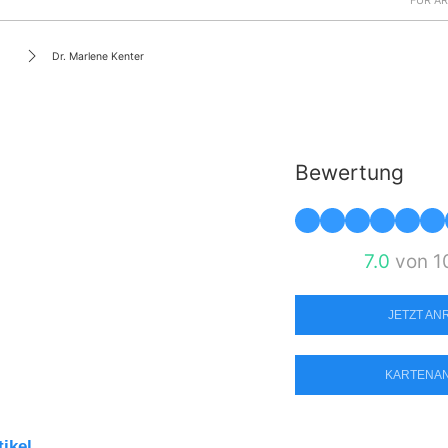
FÜR Ä
Dr. Marlene Kenter
Bewertung
7.0
von 1
JETZT A
KARTENA
tikel