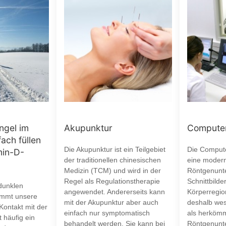
ngel im
Akupunktur
Computer
fach füllen
Die Akupunktur ist ein Teilgebiet
Die Compute
min-D-
der traditionellen chinesischen
eine moder
Medizin (TCM) und wird in der
Röntgenunt
Regel als Regulationstherapie
Schnittbilde
dunklen
angewendet. Andererseits kann
Körperregion
mmt unsere
mit der Akupunktur aber auch
deshalb wes
 Kontakt mit der
einfach nur symptomatisch
als herkömm
 häufig ein
behandelt werden. Sie kann bei
Röntgenunt