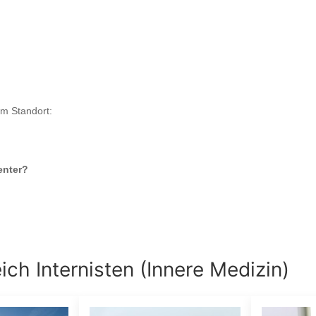
em Standort:
enter
?
eich
Internisten (Innere Medizin)