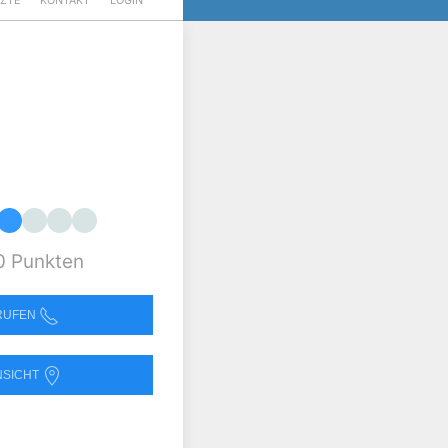
RZTE
KONTAKT
LOGIN
0 Punkten
NRUFEN
NSICHT