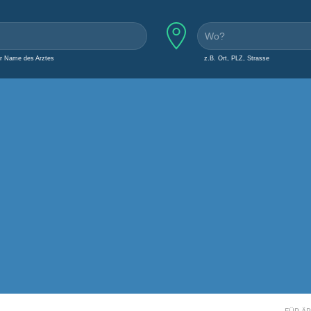
er Name des Arztes
z.B. Ort, PLZ, Strasse