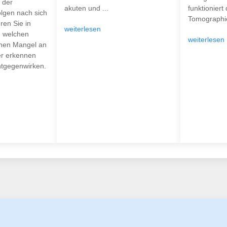
 der
akuten und ...
funktioniert
olgen nach sich
Tomographie
ren Sie in
weiterlesen
n welchen
weiterlesen
nen Mangel an
er erkennen
ntgegenwirken.