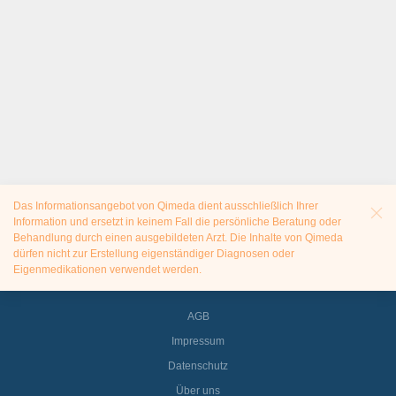
Das Informationsangebot von Qimeda dient ausschließlich Ihrer
Information und ersetzt in keinem Fall die persönliche Beratung oder
Behandlung durch einen ausgebildeten Arzt. Die Inhalte von Qimeda
dürfen nicht zur Erstellung eigenständiger Diagnosen oder
Eigenmedikationen verwendet werden.
AGB
Impressum
Datenschutz
Über uns