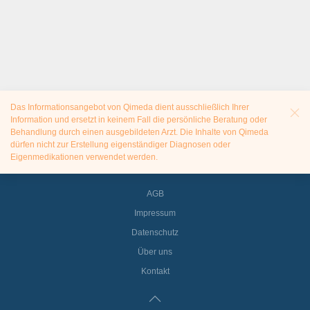
Das Informationsangebot von Qimeda dient ausschließlich Ihrer
Information und ersetzt in keinem Fall die persönliche Beratung oder
Behandlung durch einen ausgebildeten Arzt. Die Inhalte von Qimeda
dürfen nicht zur Erstellung eigenständiger Diagnosen oder
Eigenmedikationen verwendet werden.
AGB
Impressum
Datenschutz
Über uns
Kontakt