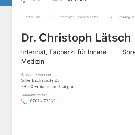
NEWS
LEXIKON
ARZTSUCHE
Arztsuche
Internisten (Innere Medizin)
Freiburg im
Dr. Christoph Lätsch
Internist, Facharzt für Innere
Spre
Medizin
Anschrift / Adresse
Silberbachstraße 28
79100 Freiburg im Breisgau
Telefonnummer
0761 / 73363