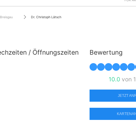
FÜR Ä
 Breisgau
Dr. Christoph Lätsch
chzeiten / Öffnungszeiten
Bewertung
10.0
von 1
JETZT A
KARTENA