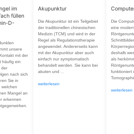
ngel im
Akupunktur
Computer
fach füllen
Die Akupunktur ist ein Teilgebiet
Die Compute
min-D-
der traditionellen chinesischen
eine moder
Medizin (TCM) und wird in der
Röntgenunt
Regel als Regulationstherapie
Schnittbilde
dunklen
angewendet. Andererseits kann
Körperregion
mmt unsere
mit der Akupunktur aber auch
deshalb wes
 Kontakt mit der
einfach nur symptomatisch
als herkömm
 häufig ein
behandelt werden. Sie kann bei
Röntgenunt
 der
akuten und ...
funktioniert
olgen nach sich
Tomographie
ren Sie in
weiterlesen
n welchen
weiterlesen
nen Mangel an
er erkennen
ntgegenwirken.