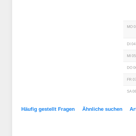
MO 0
DI 04
MI 05
DO 0
FR 07
SA 08
Häufig gestellt Fragen
Ähnliche suchen
Ar