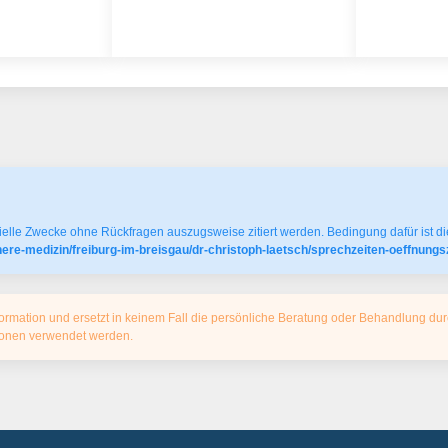
elle Zwecke ohne Rückfragen auszugsweise zitiert werden. Bedingung dafür ist die
nere-medizin/freiburg-im-breisgau/dr-christoph-laetsch/sprechzeiten-oeffnung
ormation und ersetzt in keinem Fall die persönliche Beratung oder Behandlung dur
tionen verwendet werden.