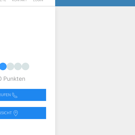
RZTE
KONTAKT
LOGIN
0 Punkten
NRUFEN
NSICHT