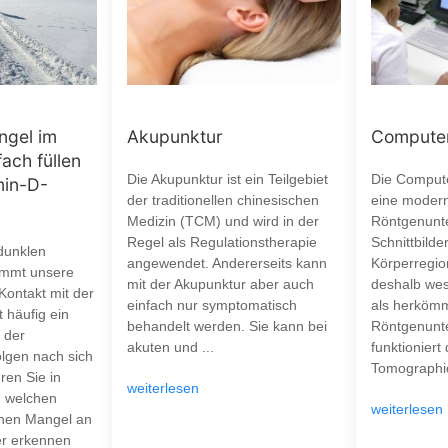
ngel im
Akupunktur
Computer
fach füllen
Die Akupunktur ist ein Teilgebiet
Die Compute
min-D-
der traditionellen chinesischen
eine moder
Medizin (TCM) und wird in der
Röntgenunt
Regel als Regulationstherapie
Schnittbilde
dunklen
angewendet. Andererseits kann
Körperregion
mmt unsere
mit der Akupunktur aber auch
deshalb wes
 Kontakt mit der
einfach nur symptomatisch
als herkömm
 häufig ein
behandelt werden. Sie kann bei
Röntgenunt
 der
akuten und ...
funktioniert
olgen nach sich
Tomographie
ren Sie in
weiterlesen
n welchen
weiterlesen
nen Mangel an
er erkennen