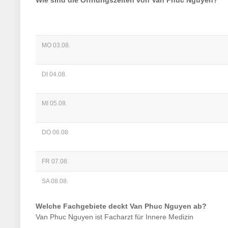
Wie sind die Öffnungszeiten von
Van Phuc Nguyen
?
MO 03.08.
DI 04.08.
MI 05.08.
DO 06.08.
FR 07.08.
SA 08.08.
Welche Fachgebiete deckt
Van Phuc Nguyen
ab?
Van Phuc Nguyen
ist
Facharzt für Innere Medizin