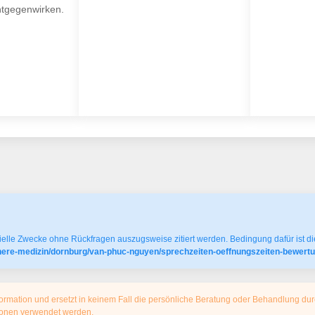
ntgegenwirken.
elle Zwecke ohne Rückfragen auszugsweise zitiert werden. Bedingung dafür ist die
innere-medizin/dornburg/van-phuc-nguyen/sprechzeiten-oeffnungszeiten-bewertu
ormation und ersetzt in keinem Fall die persönliche Beratung oder Behandlung dur
tionen verwendet werden.