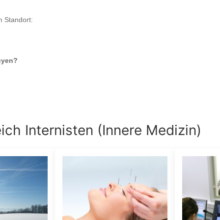
m Standort:
uyen
?
eich
Internisten (Innere Medizin)