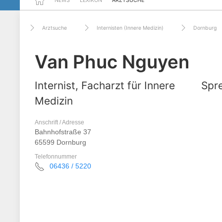
NEWS
LEXIKON
ARZTSUCHE
Arztsuche
Internisten (Innere Medizin)
Dornburg
Van Phuc Nguyen
Internist, Facharzt für Innere
Spre
Medizin
Anschrift / Adresse
Bahnhofstraße 37
65599 Dornburg
Telefonnummer
06436 / 5220