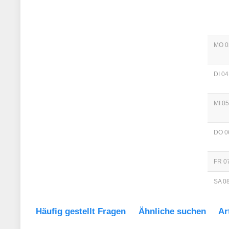
MO 0
DI 04
MI 05
DO 0
FR 07
SA 08
Häufig gestellt Fragen
Ähnliche suchen
Ar