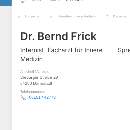
NEWS
LEXIKON
ARZTSUCHE
Arztsuche
Internisten (Innere Medizin)
Darmstadt
Dr. Bernd Frick
Internist, Facharzt für Innere
Spre
Medizin
Anschrift / Adresse
Dieburger Straße 29
64283 Darmstadt
Telefonnummer
06151 / 42770