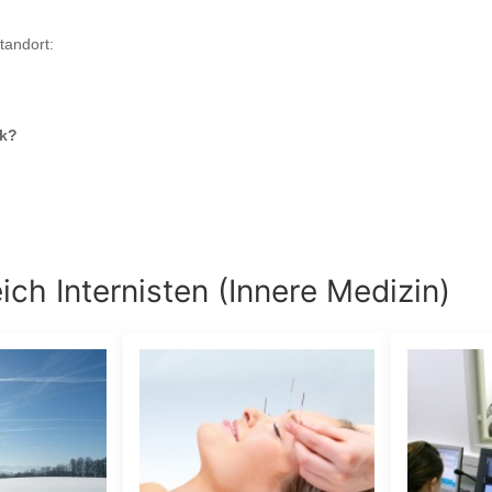
tandort:
ck
?
eich
Internisten (Innere Medizin)