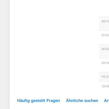
MO 0
DI 04
MI 05
DO 0
FR 07
SA 08
Häufig gestellt Fragen
Ähnliche suchen
Ar