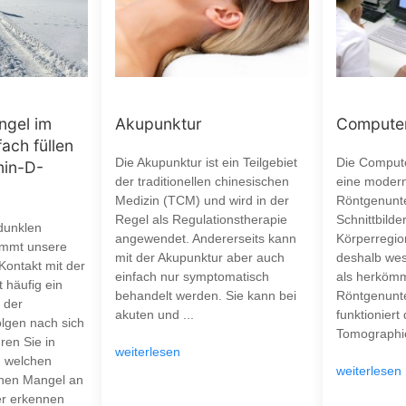
ngel im
Akupunktur
Computer
fach füllen
Die Akupunktur ist ein Teilgebiet
Die Compute
min-D-
der traditionellen chinesischen
eine moder
Medizin (TCM) und wird in der
Röntgenunt
Regel als Regulationstherapie
Schnittbilde
dunklen
angewendet. Andererseits kann
Körperregion
mmt unsere
mit der Akupunktur aber auch
deshalb wes
 Kontakt mit der
einfach nur symptomatisch
als herkömm
 häufig ein
behandelt werden. Sie kann bei
Röntgenunt
 der
akuten und ...
funktioniert
olgen nach sich
Tomographie
ren Sie in
weiterlesen
n welchen
weiterlesen
nen Mangel an
er erkennen