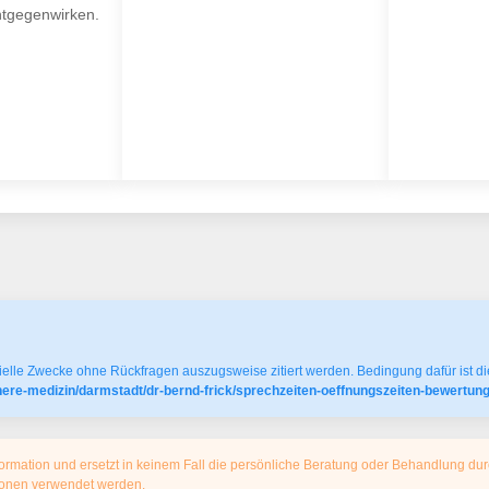
ntgegenwirken.
elle Zwecke ohne Rückfragen auszugsweise zitiert werden. Bedingung dafür ist die
nnere-medizin/darmstadt/dr-bernd-frick/sprechzeiten-oeffnungszeiten-bewertung
ormation und ersetzt in keinem Fall die persönliche Beratung oder Behandlung dur
tionen verwendet werden.