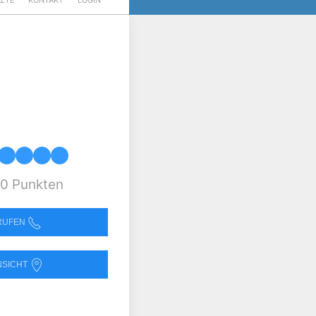
RZTE
KONTAKT
LOGIN
0 Punkten
NRUFEN
NSICHT