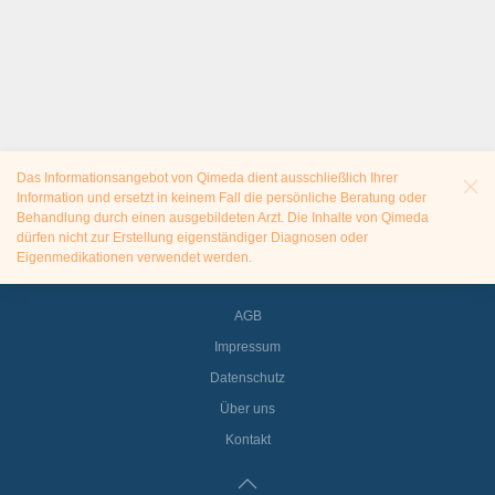
Das Informationsangebot von Qimeda dient ausschließlich Ihrer
Information und ersetzt in keinem Fall die persönliche Beratung oder
Behandlung durch einen ausgebildeten Arzt. Die Inhalte von Qimeda
dürfen nicht zur Erstellung eigenständiger Diagnosen oder
Eigenmedikationen verwendet werden.
AGB
Impressum
Datenschutz
Über uns
Kontakt