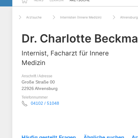
NEWS
LEXIKON
ARZTSUCHE
Arztsuche
Internisten (Innere Medizin)
Ahrensburg
Dr. Charlotte Beckm
Internist, Facharzt für Innere
Medizin
Anschrift / Adresse
Große Straße 00
22926 Ahrensburg
Telefonnummer
04102 / 51048
Häufig gestellt Fragen
Ähnliche suchen
Ar