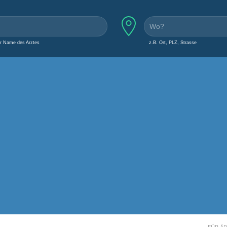
er Name des Arztes
z.B. Ort, PLZ, Strasse