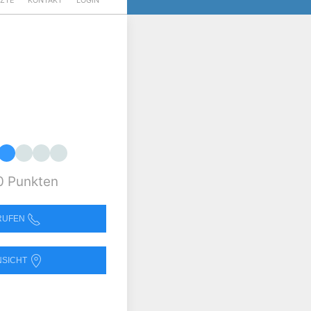
RZTE
KONTAKT
LOGIN
0 Punkten
NRUFEN
NSICHT