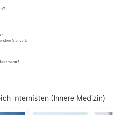
nn
?
n
?
gendem Standort:
e Beckmann
?
eich
Internisten (Innere Medizin)