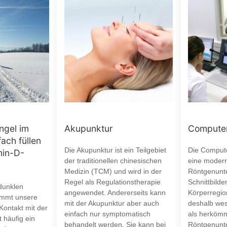
ngel im
Akupunktur
Computer
fach füllen
Die Akupunktur ist ein Teilgebiet
Die Compute
min-D-
der traditionellen chinesischen
eine moder
Medizin (TCM) und wird in der
Röntgenunt
Regel als Regulationstherapie
Schnittbilde
dunklen
angewendet. Andererseits kann
Körperregion
mmt unsere
mit der Akupunktur aber auch
deshalb wes
 Kontakt mit der
einfach nur symptomatisch
als herkömm
 häufig ein
behandelt werden. Sie kann bei
Röntgenunt