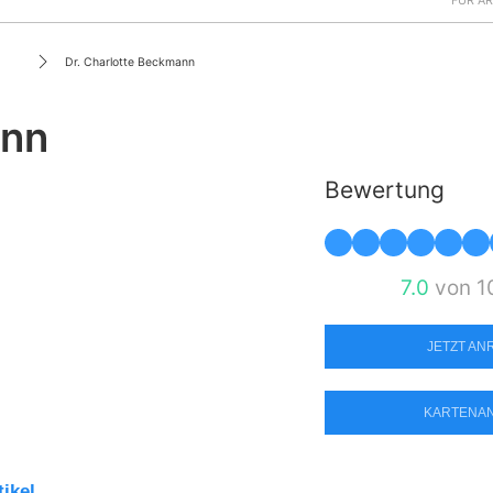
FÜR Ä
Dr. Charlotte Beckmann
ann
Bewertung
7.0
von 1
JETZT A
KARTENA
tikel