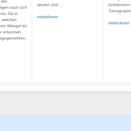
 der
akuten und ...
funktioniert
olgen nach sich
Tomographie
ren Sie in
weiterlesen
n welchen
weiterlesen
nen Mangel an
er erkennen
ntgegenwirken.