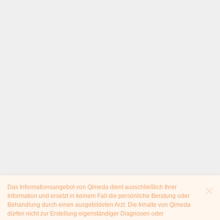
Das Informationsangebot von Qimeda dient ausschließlich Ihrer
Information und ersetzt in keinem Fall die persönliche Beratung oder
Behandlung durch einen ausgebildeten Arzt. Die Inhalte von Qimeda
dürfen nicht zur Erstellung eigenständiger Diagnosen oder