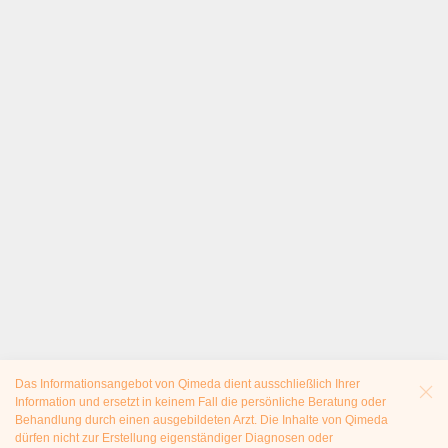
Das Informationsangebot von Qimeda dient ausschließlich Ihrer
Information und ersetzt in keinem Fall die persönliche Beratung oder
Behandlung durch einen ausgebildeten Arzt. Die Inhalte von Qimeda
dürfen nicht zur Erstellung eigenständiger Diagnosen oder