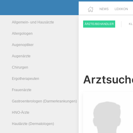
NEWS
LEXIKON
Allgemein- und Hausärzte
ÄRZTE/BEHANDLER
KL
Allergologen
Augenoptiker
Augenärzte
Chirurgen
Arztsuche
Ergotherapeuten
Frauenärzte
Gastroenterologen (Darmerkrankungen)
HNO-Ärzte
Hautärzte (Dermatologen)