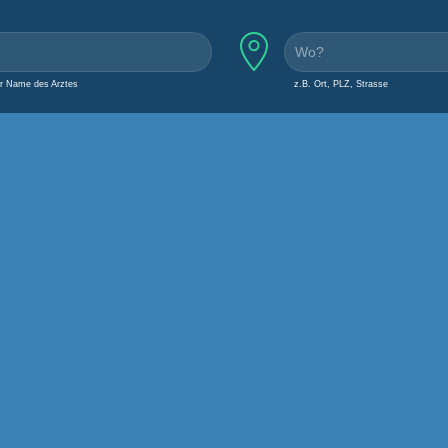
er Name des Arztes
z.B. Ort, PLZ, Strasse