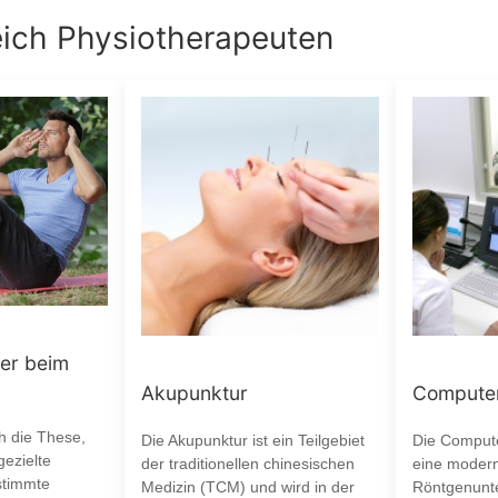
eich
Physiotherapeuten
er beim
Akupunktur
Computer
ch die These,
Die Akupunktur ist ein Teilgebiet
Die Compute
ezielte
der traditionellen chinesischen
eine moder
stimmte
Medizin (TCM) und wird in der
Röntgenunt