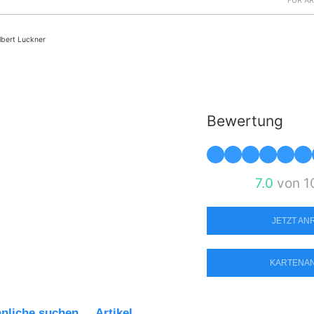
FÜR Ä
lbert Luckner
Bewertung
7.0
von 1
JETZT A
KARTENA
nliche suchen
Artikel