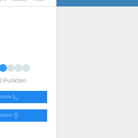
RZTE
KONTAKT
LOGIN
0 Punkten
NRUFEN
NSICHT