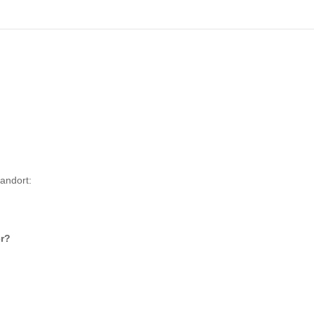
andort:
r
?