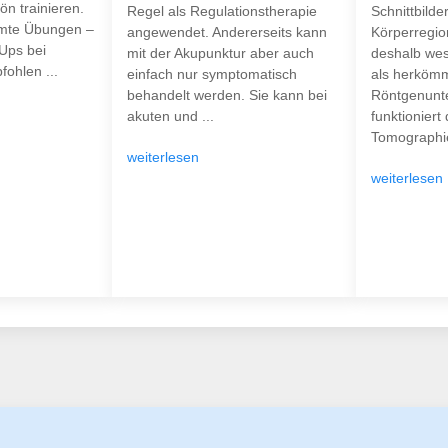
n trainieren.
Regel als Regulationstherapie
Schnittbilde
mte Übungen –
angewendet. Andererseits kann
Körperregion
-Ups bei
mit der Akupunktur aber auch
deshalb wes
ohlen ...
einfach nur symptomatisch
als herkömm
behandelt werden. Sie kann bei
Röntgenunt
akuten und ...
funktioniert
Tomographie
weiterlesen
weiterlesen