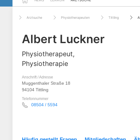
NEWS
LEXIKON
ARZTSUCHE
Arztsuche
Physiotherapeuten
Tittling
A
Albert Luckner
Physiotherapeut,
Physiotherapie
Anschrift / Adresse
Muggenthaler Straße 18
94104 Tittling
Telefonnummer
08504 / 5594
Häufig gestellt Fragen
Mitgliedschaften
Äh