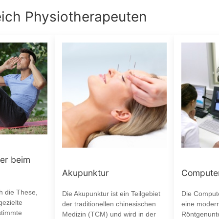
eich
Physiotherapeuten
er beim
Akupunktur
Computer
ch die These,
Die Akupunktur ist ein Teilgebiet
Die Compute
ezielte
der traditionellen chinesischen
eine moder
stimmte
Medizin (TCM) und wird in der
Röntgenunt