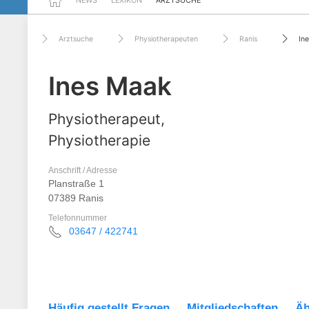
NEWS
LEXIKON
ARZTSUCHE
Arztsuche
Physiotherapeuten
Ranis
In
Ines Maak
Physiotherapeut,
Physiotherapie
Anschrift / Adresse
Planstraße 1
07389 Ranis
Telefonnummer
03647 / 422741
Häufig gestellt Fragen
Mitgliedschaften
Äh