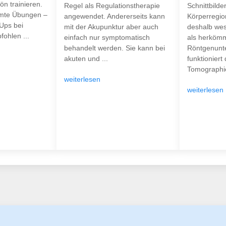
n trainieren.
Regel als Regulationstherapie
Schnittbilde
mte Übungen –
angewendet. Andererseits kann
Körperregion
-Ups bei
mit der Akupunktur aber auch
deshalb wes
ohlen ...
einfach nur symptomatisch
als herkömm
behandelt werden. Sie kann bei
Röntgenunt
akuten und ...
funktioniert
Tomographie
weiterlesen
weiterlesen