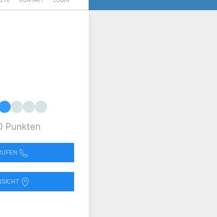
RZTE
KONTAKT
LOGIN
0 Punkten
NRUFEN
NSICHT