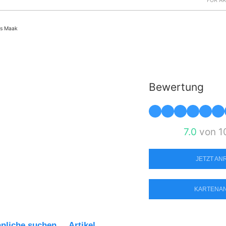
FÜR Ä
es Maak
Bewertung
7.0
von 1
JETZT A
KARTENA
nliche suchen
Artikel