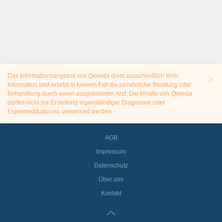
Das Informationsangebot von Qimeda dient ausschließlich Ihrer
Information und ersetzt in keinem Fall die persönliche Beratung oder
Behandlung durch einen ausgebildeten Arzt. Die Inhalte von Qimeda
dürfen nicht zur Erstellung eigenständiger Diagnosen oder
Eigenmedikationen verwendet werden.
AGB
Impressum
Datenschutz
Über uns
Kontakt