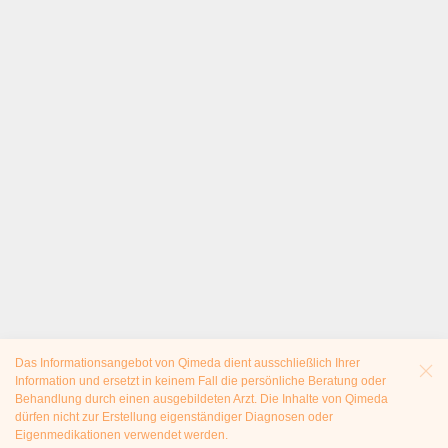
Das Informationsangebot von Qimeda dient ausschließlich Ihrer
Information und ersetzt in keinem Fall die persönliche Beratung oder
Behandlung durch einen ausgebildeten Arzt. Die Inhalte von Qimeda
dürfen nicht zur Erstellung eigenständiger Diagnosen oder
Eigenmedikationen verwendet werden.