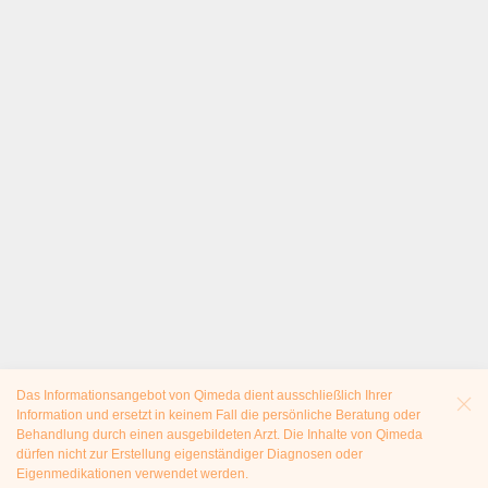
Das Informationsangebot von Qimeda dient ausschließlich Ihrer
Information und ersetzt in keinem Fall die persönliche Beratung oder
Behandlung durch einen ausgebildeten Arzt. Die Inhalte von Qimeda
dürfen nicht zur Erstellung eigenständiger Diagnosen oder
Eigenmedikationen verwendet werden.