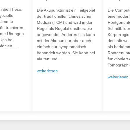
ch die These,
Die Akupunktur ist ein Teilgebiet
Die Compute
ezielte
der traditionellen chinesischen
eine moder
stimmte
Medizin (TCM) und wird in der
Röntgenunt
n trainieren.
Regel als Regulationstherapie
Schnittbilde
mte Übungen –
angewendet. Andererseits kann
Körperregion
-Ups bei
mit der Akupunktur aber auch
deshalb wes
ohlen ...
einfach nur symptomatisch
als herkömm
behandelt werden. Sie kann bei
Röntgenunt
akuten und ...
funktioniert
Tomographie
weiterlesen
weiterlesen