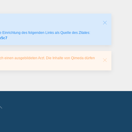
 Einrichtung des folgenden Links als Quelle des Zitates:
gx5c7
ch einen ausgebildeten Arzt. Die Inhalte von Qimeda dürfen