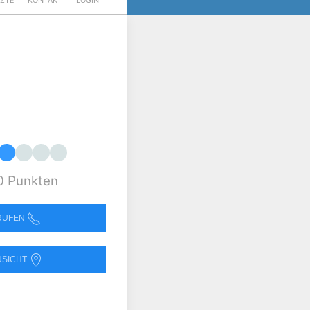
RZTE
KONTAKT
LOGIN
0 Punkten
NRUFEN
NSICHT