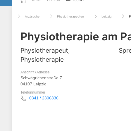
NEWS
LEXIKON
ARZTSUCHE
Arztsuche
Physiotherapeuten
Leipzig
P
Physiotherapie am P
Physiotherapeut,
Spre
Physiotherapie
Anschrift / Adresse
Schwägrichenstraße 7
04107 Leipzig
Telefonnummer
0341 / 2306836