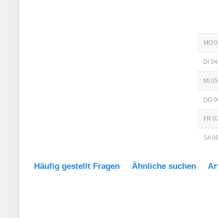
MO 0
DI 04
MI 05
DO 0
FR 07
SA 08
Häufig gestellt Fragen
Ähnliche suchen
Ar