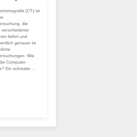
rtomografie (CT) ist
ne
ersuchung, die
r verschiedener
en liefert und
entlich genauer ist
liche
ersuchungen. Wie
 die Computer-
? Ein schmaler ...