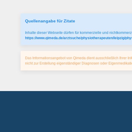
Quellenangabe für Zitate
Inhalte dieser Webseite dürfen für kommerzielle und nichtkommerzi
https://www.qimeda.de/arztsuche/physiotherapeuten/leipzig/ph
Das Informationsangebot von Qimeda dient ausschließlich Ihrer Inf
nicht zur Erstellung eigenständiger Diagnosen oder Eigenmedika