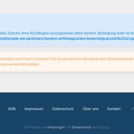
elle Zwecke ohne Rückfragen auszugsweise zitiert werden. Bedingung dafür ist die
ysiotherapie-am-park/sprechzeiten-oeffnungszeiten-bewertung-praxis/fa33z21
ormation und ersetzt in keinem Fall die persönliche Beratung oder Behandlung dur
tionen verwendet werden.
AGB
Impressum
Datenschutz
Über uns
Kontakt
Ein Projekt von
eHeizung24
und
Streamcheck
aus Leipzig.