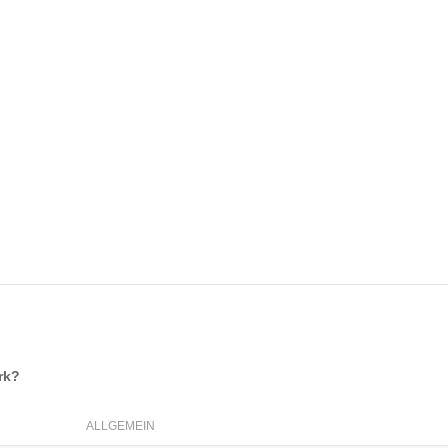
rk
?
ALLGEMEIN