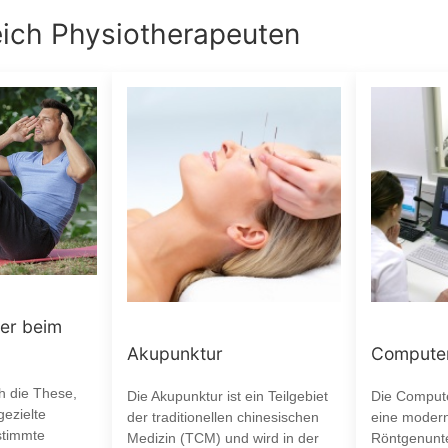
eich
Physiotherapeuten
er beim
Akupunktur
Computer
ch die These,
Die Akupunktur ist ein Teilgebiet
Die Compute
ezielte
der traditionellen chinesischen
eine moder
stimmte
Medizin (TCM) und wird in der
Röntgenunt