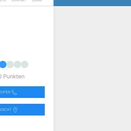
RZTE
KONTAKT
LOGIN
0 Punkten
NRUFEN
NSICHT