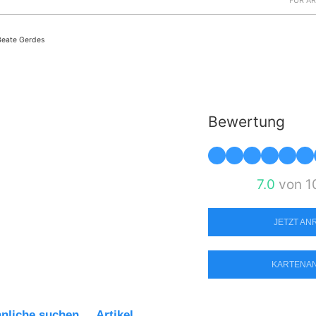
FÜR Ä
Beate Gerdes
Bewertung
7.0
von 1
JETZT A
KARTENA
nliche suchen
Artikel