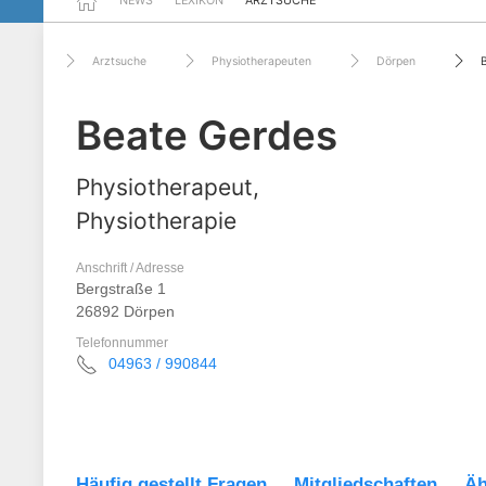
NEWS
LEXIKON
ARZTSUCHE
Arztsuche
Physiotherapeuten
Dörpen
Beate Gerdes
Physiotherapeut,
Physiotherapie
Anschrift / Adresse
Bergstraße 1
26892 Dörpen
Telefonnummer
04963 / 990844
Häufig gestellt Fragen
Mitgliedschaften
Äh