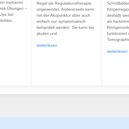
n trainieren.
Regel als Regulationstherapie
Schnittbilde
mte Übungen –
angewendet. Andererseits kann
Körperregion
-Ups bei
mit der Akupunktur aber auch
deshalb wes
ohlen ...
einfach nur symptomatisch
als herkömm
behandelt werden. Sie kann bei
Röntgenunt
akuten und ...
funktioniert
Tomographie
weiterlesen
weiterlesen