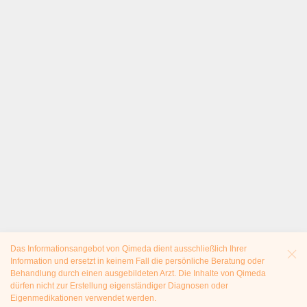
Das Informationsangebot von Qimeda dient ausschließlich Ihrer
Information und ersetzt in keinem Fall die persönliche Beratung oder
Behandlung durch einen ausgebildeten Arzt. Die Inhalte von Qimeda
dürfen nicht zur Erstellung eigenständiger Diagnosen oder
Eigenmedikationen verwendet werden.