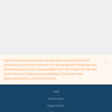
Das Informationsangebot von Qimeda dient ausschließlich Ihrer
Information und ersetzt in keinem Fall die persönliche Beratung oder
Behandlung durch einen ausgebildeten Arzt. Die Inhalte von Qimeda
dürfen nicht zur Erstellung eigenständiger Diagnosen oder
Eigenmedikationen verwendet werden.
AGB
Impressum
Datenschutz