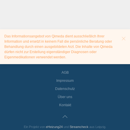
Das Informationsangebot von Qimeda dient ausschließlich Ihrer
Information und ersetzt in keinem Fall die persönliche Beratung oder
Behandlung durch einen ausgebildeten Arzt. Die Inhalte von Qimeda
dürfen nicht zur Erstellung eigenständiger Diagnosen oder
Eigenmedikationen verwendet werden.
AGB
Impressum
Datenschutz
Über uns
Kontakt
Ein Projekt von
eHeizung24
und
Streamcheck
aus Leipzig.