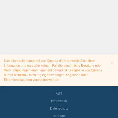
Das Informationsangebot von Qimeda dient ausschließlich Ihrer
Information und ersetzt in keinem Fall die persönliche Beratung oder
Behandlung durch einen ausgebildeten Arzt. Die Inhalte von Qimeda
dürfen nicht zur Erstellung eigenständiger Diagnosen oder
Eigenmedikationen verwendet werden.
AGB
Impressum
Datenschutz
Über uns