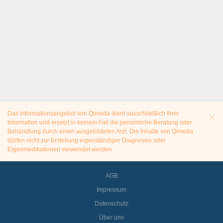
Das Informationsangebot von Qimeda dient ausschließlich Ihrer
Information und ersetzt in keinem Fall die persönliche Beratung oder
Behandlung durch einen ausgebildeten Arzt. Die Inhalte von Qimeda
dürfen nicht zur Erstellung eigenständiger Diagnosen oder
Eigenmedikationen verwendet werden.
AGB
Impressum
Datenschutz
Über uns