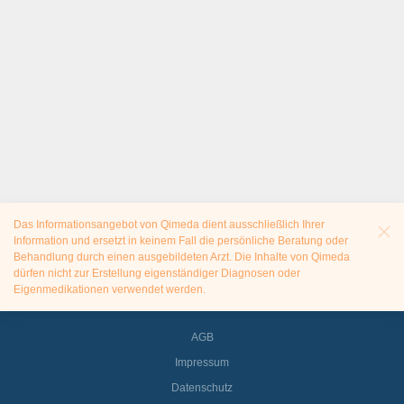
Das Informationsangebot von Qimeda dient ausschließlich Ihrer
Information und ersetzt in keinem Fall die persönliche Beratung oder
Behandlung durch einen ausgebildeten Arzt. Die Inhalte von Qimeda
dürfen nicht zur Erstellung eigenständiger Diagnosen oder
Eigenmedikationen verwendet werden.
AGB
Impressum
Datenschutz