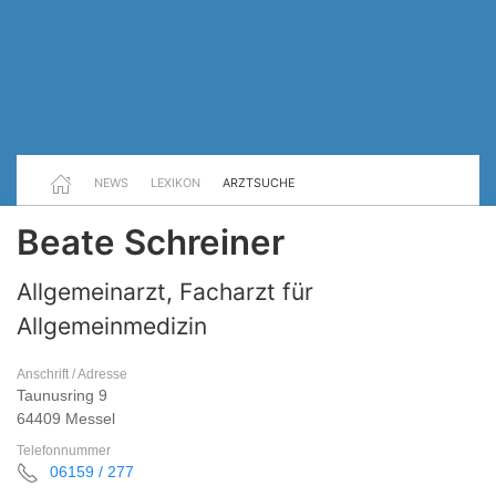
NEWS
LEXIKON
ARZTSUCHE
Beate Schreiner
Allgemeinarzt, Facharzt für
Allgemeinmedizin
Anschrift / Adresse
Taunusring 9
64409 Messel
Telefonnummer
06159 / 277