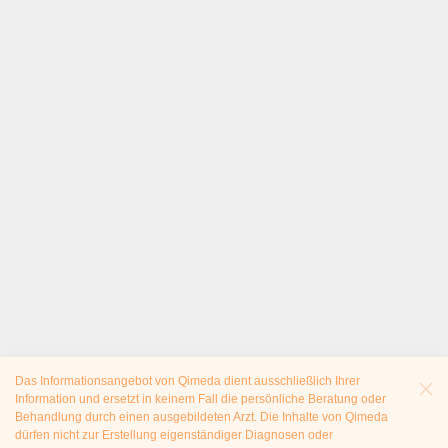
Das Informationsangebot von Qimeda dient ausschließlich Ihrer
Information und ersetzt in keinem Fall die persönliche Beratung oder
Behandlung durch einen ausgebildeten Arzt. Die Inhalte von Qimeda
dürfen nicht zur Erstellung eigenständiger Diagnosen oder