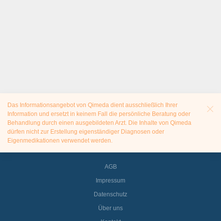
Das Informationsangebot von Qimeda dient ausschließlich Ihrer
Information und ersetzt in keinem Fall die persönliche Beratung oder
Behandlung durch einen ausgebildeten Arzt. Die Inhalte von Qimeda
dürfen nicht zur Erstellung eigenständiger Diagnosen oder
Eigenmedikationen verwendet werden.
AGB
Impressum
Datenschutz
Über uns