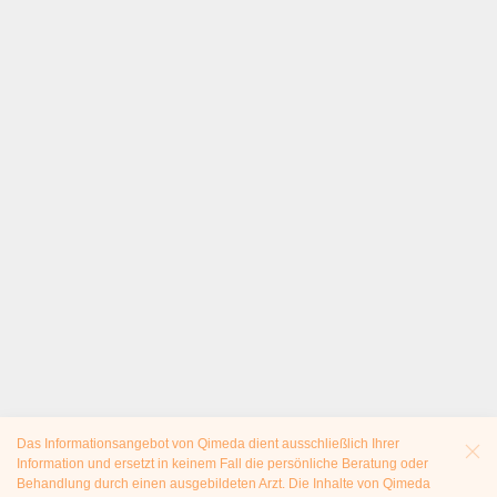
Das Informationsangebot von Qimeda dient ausschließlich Ihrer
Information und ersetzt in keinem Fall die persönliche Beratung oder
Behandlung durch einen ausgebildeten Arzt. Die Inhalte von Qimeda