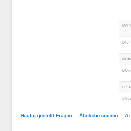
MO 0
DI 04
MI 05
DO 0
FR 07
SA 08
Häufig gestellt Fragen
Ähnliche suchen
Ar