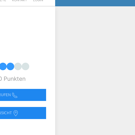
RZTE
KONTAKT
LOGIN
0 Punkten
NRUFEN
NSICHT