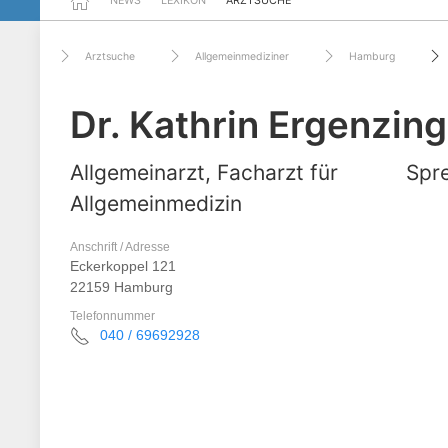
NEWS
LEXIKON
ARZTSUCHE
Arztsuche
Allgemeinmediziner
Hamburg
Dr. Kathrin Ergenzin
Allgemeinarzt, Facharzt für
Spre
Allgemeinmedizin
Anschrift / Adresse
Eckerkoppel 121
22159 Hamburg
Telefonnummer
040 / 69692928