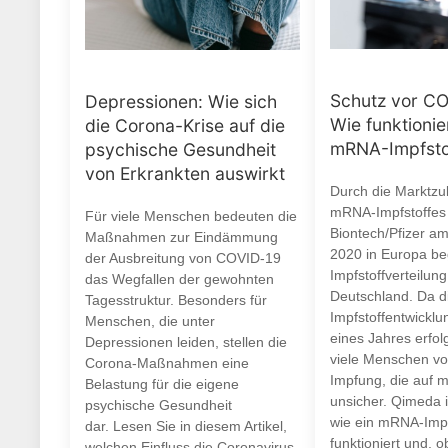
Schutz vor CO
Depressionen: Wie sich
Wie funktionie
die Corona-Krise auf die
mRNA-Impfsto
psychische Gesundheit
von Erkrankten auswirkt
Durch die Marktzu
mRNA-Impfstoffes
Für viele Menschen bedeuten die
Biontech/Pfizer a
Maßnahmen zur Eindämmung
2020 in Europa be
der Ausbreitung von COVID-19
Impfstoffverteilung
das Wegfallen der gewohnten
Deutschland. Da d
Tagesstruktur. Besonders für
Impfstoffentwicklu
Menschen, die unter
eines Jahres erfolg
Depressionen leiden, stellen die
viele Menschen vo
Corona-Maßnahmen eine
Impfung, die auf 
Belastung für die eigene
unsicher. Qimeda i
psychische Gesundheit
wie ein mRNA-Impf
dar. Lesen Sie in diesem Artikel,
funktioniert und, o
welchen Einfluss die Coronavirus-