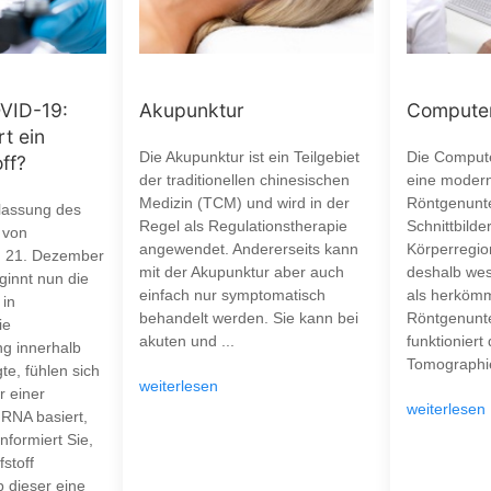
Akupunktur
Computer
VID-19:
rt ein
Die Akupunktur ist ein Teilgebiet
Die Compute
ff?
der traditionellen chinesischen
eine moder
Medizin (TCM) und wird in der
Röntgenunt
lassung des
Regel als Regulationstherapie
Schnittbilde
 von
angewendet. Andererseits kann
Körperregion
m 21. Dezember
mit der Akupunktur aber auch
deshalb wes
ginnt nun die
einfach nur symptomatisch
als herkömm
 in
behandelt werden. Sie kann bei
Röntgenunt
ie
akuten und ...
funktioniert
ng innerhalb
Tomographie
te, fühlen sich
weiterlesen
r einer
weiterlesen
mRNA basiert,
nformiert Sie,
stoff
b dieser eine