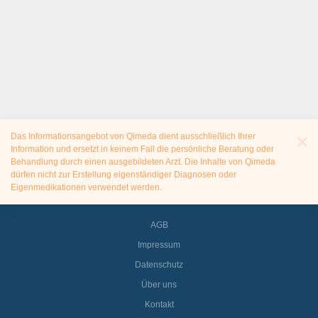
Das Informationsangebot von Qimeda dient ausschließlich Ihrer
Information und ersetzt in keinem Fall die persönliche Beratung oder
Behandlung durch einen ausgebildeten Arzt. Die Inhalte von Qimeda
dürfen nicht zur Erstellung eigenständiger Diagnosen oder
Eigenmedikationen verwendet werden.
AGB
Impressum
Datenschutz
Über uns
Kontakt