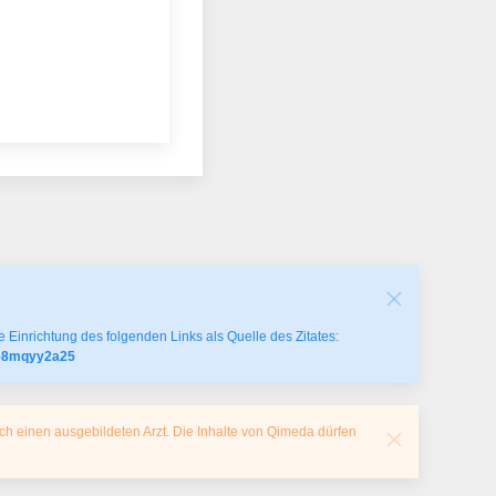
 Einrichtung des folgenden Links als Quelle des Zitates:
fb68mqyy2a25
ch einen ausgebildeten Arzt. Die Inhalte von Qimeda dürfen