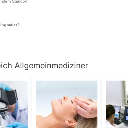
gendem Standort:
Ringmaier
?
eich
Allgemeinmediziner