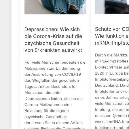
Schutz vor CO
Depressionen: Wie sich
Wie funktionie
die Corona-Krise auf die
mRNA-Impfsto
psychische Gesundheit
von Erkrankten auswirkt
Durch die Marktzu
mRNA-Impfstoffes
Für viele Menschen bedeuten die
Biontech/Pfizer a
Maßnahmen zur Eindämmung
2020 in Europa be
der Ausbreitung von COVID-19
Impfstoffverteilung
das Wegfallen der gewohnten
Deutschland. Da d
Tagesstruktur. Besonders für
Impfstoffentwicklu
Menschen, die unter
eines Jahres erfolg
Depressionen leiden, stellen die
viele Menschen vo
Corona-Maßnahmen eine
Impfung, die auf 
Belastung für die eigene
unsicher. Qimeda i
psychische Gesundheit
wie ein mRNA-Impf
dar. Lesen Sie in diesem Artikel,
funktioniert und, o
welchen Einfluss die Coronavirus-