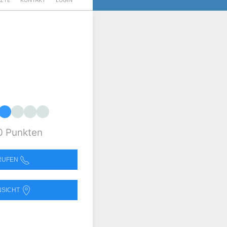
RZTE
KONTAKT
LOGIN
0 Punkten
NRUFEN
NSICHT