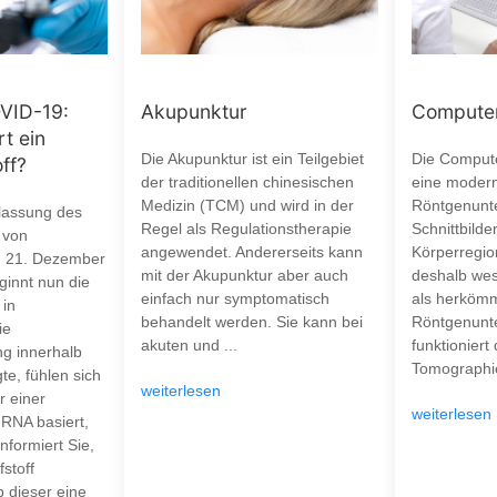
Akupunktur
Computer
VID-19:
rt ein
Die Akupunktur ist ein Teilgebiet
Die Compute
ff?
der traditionellen chinesischen
eine moder
Medizin (TCM) und wird in der
Röntgenunt
lassung des
Regel als Regulationstherapie
Schnittbilde
 von
angewendet. Andererseits kann
Körperregion
m 21. Dezember
mit der Akupunktur aber auch
deshalb wes
ginnt nun die
einfach nur symptomatisch
als herkömm
 in
behandelt werden. Sie kann bei
Röntgenunt
ie
akuten und ...
funktioniert
ng innerhalb
Tomographie
te, fühlen sich
weiterlesen
r einer
weiterlesen
mRNA basiert,
nformiert Sie,
stoff
b dieser eine