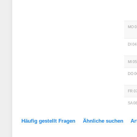
MO 0
DI 04
MI 05
DO 0
FR 07
SA 08
Häufig gestellt Fragen
Ähnliche suchen
Ar