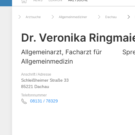
NEWS
LEXIKON
ARZTSUCHE
Arztsuche
Allgemeinmediziner
Dachau
Dr. Veronika Ringmai
Allgemeinarzt, Facharzt für
Spre
Allgemeinmedizin
Anschrift / Adresse
Schleißheimer Straße 33
85221 Dachau
Telefonnummer
08131 / 78329